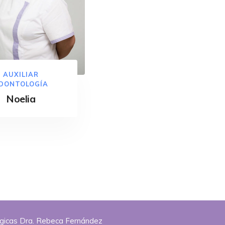
AUXILIAR
DONTOLOGÍA
Noelia
ógicas Dra. Rebeca Fernández