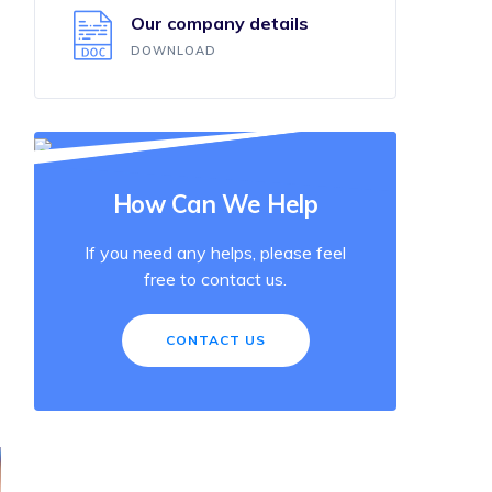
Our company details
DOWNLOAD
How Can We Help
If you need any helps, please feel
free to contact us.
CONTACT US