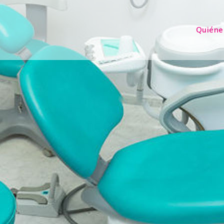
Quiéne
l