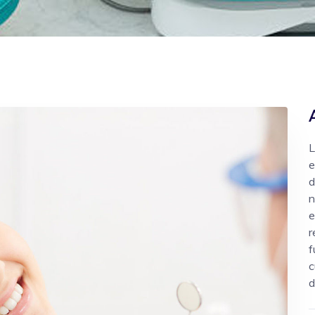
L
e
d
n
e
r
f
c
d