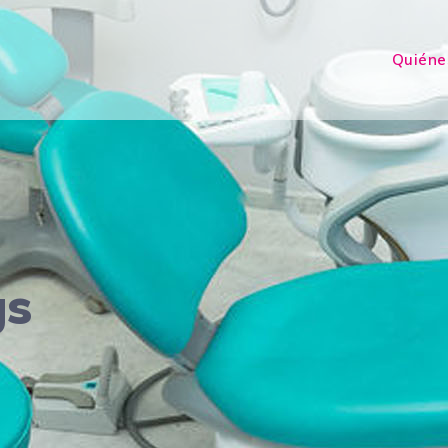
Quiéne
gs