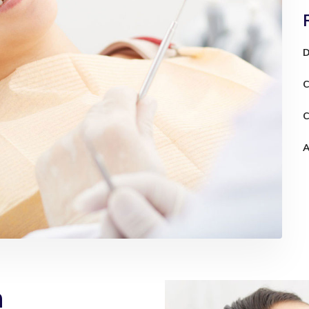
D
C
C
A
n